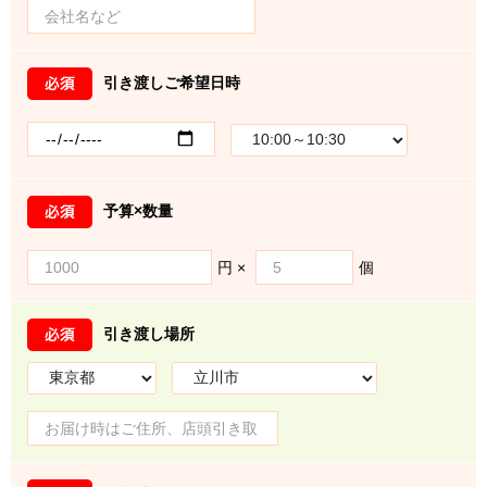
引き渡しご希望日時
予算×数量
円 ×
個
引き渡し場所