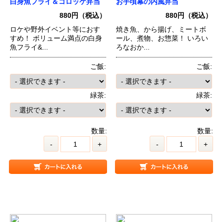
白身魚フライ＆コロッケ弁当
お手頃幕の内風弁当
880円（税込）
880円（税込）
ロケや野外イベント等におす
焼き魚、から揚げ、ミートボ
すめ！ ボリューム満点の白身
ール、煮物、お惣菜！ いろい
魚フライ&...
ろなおか...
ご飯:
ご飯:
緑茶:
緑茶:
数量:
数量:
-
+
-
+