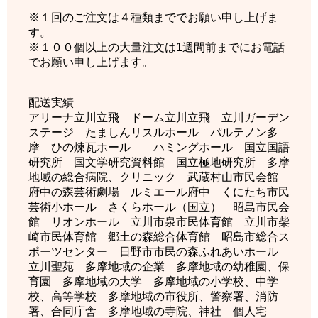
※１回のご注文は４種類まででお願い申し上げま
す。
※１００個以上の大量注文は1週間前までにお電話
でお願い申し上げます。
配送実績
アリーナ立川立飛 ドーム立川立飛 立川ガーデン
ステージ たましんリスルホール パルテノン多
摩 ひの煉瓦ホール ハミングホール 国立国語
研究所 国文学研究資料館 国立極地研究所 多摩
地域の総合病院、クリニック 武蔵村山市民会館
府中の森芸術劇場 ルミエール府中 くにたち市民
芸術小ホール さくらホール（国立） 昭島市民会
館 リオンホール 立川市泉市民体育館 立川市柴
崎市民体育館 郷土の森総合体育館 昭島市総合ス
ポーツセンター 日野市市民の森ふれあいホール
立川聖苑 多摩地域の企業 多摩地域の幼稚園、保
育園 多摩地域の大学 多摩地域の小学校、中学
校、高等学校 多摩地域の市役所、警察署、消防
署、合同庁舎 多摩地域の寺院、神社 個人宅