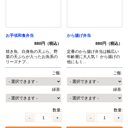
お手頃和食弁当
から揚げ弁当
880円（税込）
880円（税込）
焼き魚、白身魚の天ぷら、野
定番のから揚げ弁当は幅広い
菜の天ぷらが入ったお魚系の
年齢層に大人気！ から揚げの
リーズナブ...
他にもミ...
ご飯:
ご飯:
緑茶:
緑茶:
数量:
数量:
-
+
-
+