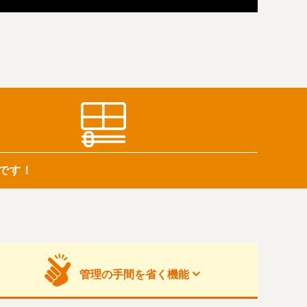
です！
管理の手間を
省く機能