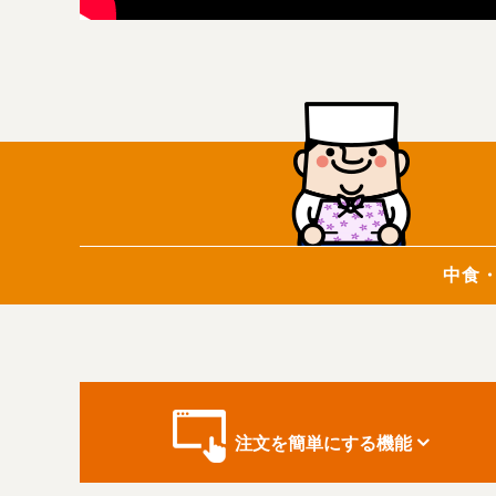
中食
注文を簡単に
する機能