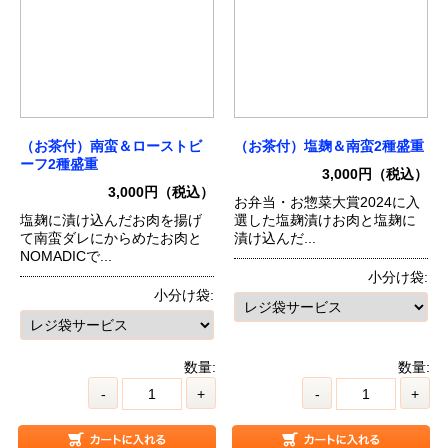
（お茶付）南蛮＆ローストビ
（お茶付）塩麹＆南蛮2種盛重
ーフ2種盛重
3,000円（税込）
3,000円（税込）
お弁当・お惣菜大賞2024に入
塩麹に漬け込んだお肉を揚げ
選した塩麹漬けお肉と塩麹に
て南蛮ダレにからめたお肉と
漬け込んだ...
NOMADICで...
小分け袋:
小分け袋:
数量:
数量:
-
+
-
+