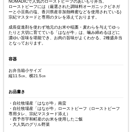
NOMADICで人気のローストビーフのあいもり弁当。

ローストビーフには（厳選された調味料オーガニックビネガ
ーと小豆島の塩、香川県産非加熱蜂蜜などを使用されている)
宗紀マスタードと専用のタレを添えております。

成長促進剤を使わず地元のお米や稲藁・麦わらを与えてゆっ
たりと大切に育てている「はなが牛」は、噛み締めるほどに
濃ゆい旨味を堪能でき、お肉の旨味がよくわかる、2種盛弁当
となっております。

容器
お弁当箱小サイズ

縦11.5㎝、横21.5㎝

お品書き
・自社牧場産「はなが牛」南蛮

・自社牧場産「はなが牛」ローストビーフ（ローストビーフ
専用タレ、宗紀マスタード添え）

・西予市宇和町産のお米を使用したご飯

・大人気のグリル野菜  
