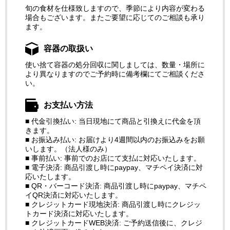
旬の食材を仕様致しますので、季節により内容が変わる
場合もございます。またご要望に応じてのご相談も承り
ます。
容器の取扱い
使い捨て容器の処分回収に関しましては、数量・場所に
より異なりますのでご予約時に備考欄にてご相談くださ
い。
お支払い方法
■ 代金引換払い: 当日現地にて商品と引換えに代金を頂
きます。
■ お振込み払い: お届けより4週間以内のお振込みをお願
いします。（法人様のみ）
■ 事前払い: 事前でのお店にて支払に対応いたします。
■ 電子決済: 商品引渡し時にpaypay、マチペイ決済に対
応いたします。
■ QR・バーコード決済: 商品引渡し時にpaypay、マチペ
イQR決済に対応いたします。
■ クレジットカード現地決済: 商品引渡し時にクレジッ
トカード決済に対応いたします。
■ クレジットカードWEB決済: ご予約送信後に、クレジ