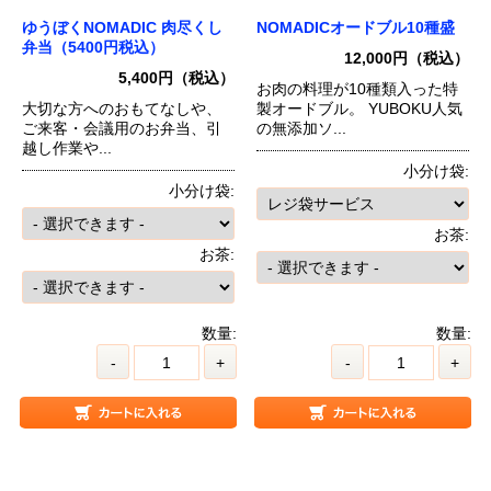
ゆうぼくNOMADIC 肉尽くし
NOMADICオードブル10種盛
弁当（5400円税込）
12,000円（税込）
5,400円（税込）
お肉の料理が10種類入った特
大切な方へのおもてなしや、
製オードブル。 YUBOKU人気
ご来客・会議用のお弁当、引
の無添加ソ...
越し作業や...
小分け袋:
小分け袋:
お茶:
お茶:
数量:
数量:
-
+
-
+