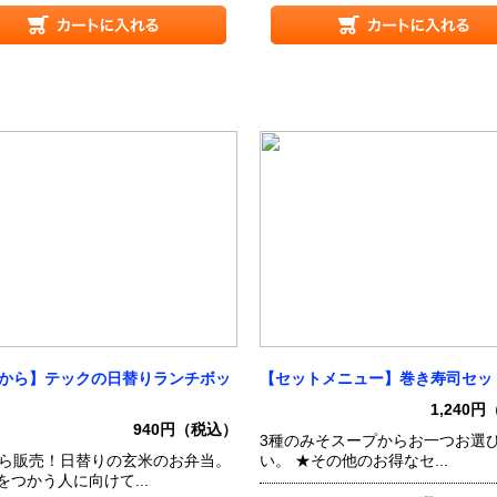
時から】テックの日替りランチボッ
【セットメニュー】巻き寿司セッ
1,240
940円（税込）
3種のみそスープからお一つお選
から販売！日替りの玄米のお弁当。
い。 ★その他のお得なセ...
をつかう人に向けて...