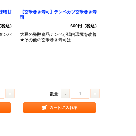
味噌甘
【玄米巻き寿司】テンペカツ玄米巻き寿
司
（税込）
660円（税込）
タンパ
大豆の発酵食品テンペが腸内環境を改善
★その他の玄米巻き寿司は...
+
数量:
-
+