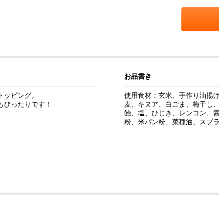
お品書き
ッピング。

使用食材：玄米、手作り油揚
ぴったりです！

麦、キヌア、白ごま、梅干し
飴、塩、ひじき、レンコン、
粉、米パン粉、菜種油、スプラ