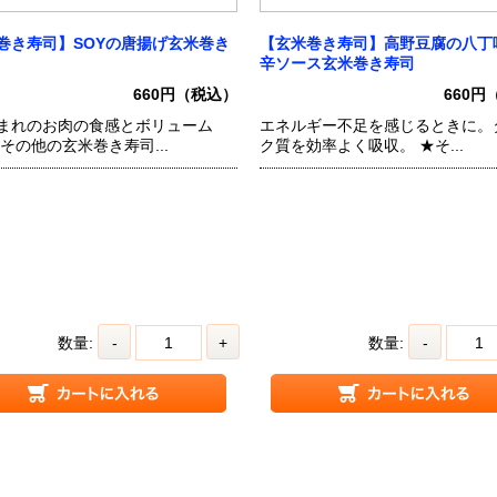
巻き寿司】SOYの唐揚げ玄米巻き
【玄米巻き寿司】高野豆腐の八丁
辛ソース玄米巻き寿司
660円（税込）
660円
まれのお肉の食感とボリューム
エネルギー不足を感じるときに。
★その他の玄米巻き寿司...
ク質を効率よく吸収。 ★そ...
数量:
-
+
数量:
-