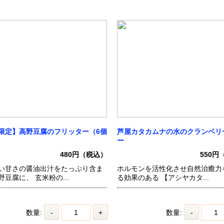
限定】高野豆腐のフリッター（6個
芦屋カタカムナの水のクランベリ
ー
480円（税込）
550円
い甘さの醤油出汁をたっぷり含ま
ホルモンを活性化させ自然治癒力
豆腐に、 玄米粉の...
る効果のある 【アシヤカタ...
数量:
-
+
数量:
-