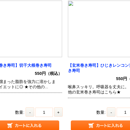
巻き寿司】切干大根巻き寿司
【玄米巻き寿司】ひじきレンコン
き寿司
550円（税込）
550円
溜まった脂肪を強力に溶かしま
イエットに◎ ★その他の...
喉鼻スッキリ。呼吸器を丈夫に。
他の玄米巻き寿司はこちら★
数量:
-
+
数量:
-