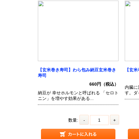
【玄米巻き寿司】わら包み納豆玄米巻き
【玄米
寿司
660円（税込）
内臓に
納豆が 幸せホルモンと呼ばれる 「セロト
す。ダ
ニン」を増やす効果がある...
数量:
-
+