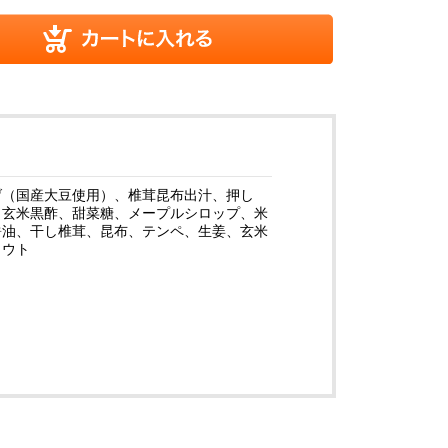
げ（国産大豆使用）、椎茸昆布出汁、押し
、玄米黒酢、甜菜糖、メープルシロップ、米
醤油、干し椎茸、昆布、テンペ、生姜、玄米
ウト
