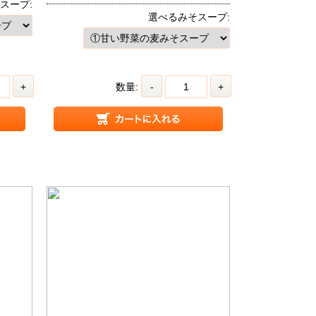
スープ:
選べるみそスープ:
+
数量:
-
+