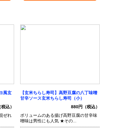
ヨ風玄
【玄米ちらし寿司】高野豆腐の八丁味噌
甘辛ソース玄米ちらし寿司（小）
円（税込）
880円（税込）
混ぜれ
ボリュームのある揚げ高野豆腐の甘辛味
噌味は男性にも人気 ★その...