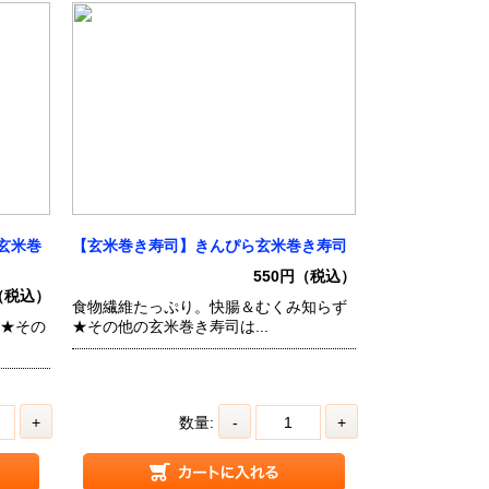
玄米巻
【玄米巻き寿司】きんぴら玄米巻き寿司
550円（税込）
（税込）
食物繊維たっぷり。快腸＆むくみ知らず
 ★その
★その他の玄米巻き寿司は...
+
数量:
-
+